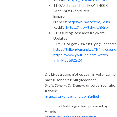
11:07 Schnäppchen: MBA T400K
Account zu verkaufen
Empire
Flippers:
https://hi.switchy.io/B6ns
Reddit:
https://hi.switchy.io/B6nx
21:00 Flying Research Keyword
Updates
"FLY20" to get 20% off Flying Research
https://talkondemand.at/flyingresearc
https://www.youtube.com/watch?
v=ImM8368Z2Q4
Die Livestreams gibt es auch in voller Länge
nachzusehen für Mitglieder der
Stufe
Streams On Demand
unseres YouTube
Kanals:
https://talkondemand.at/mitglied
Thumbnail Vektorgrafiken powered by
Vexels
https://talkondemand.at/vexels