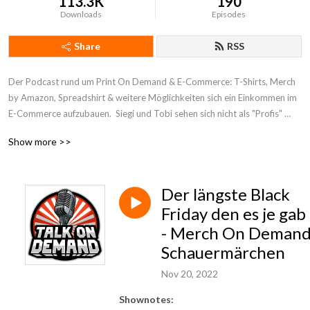
113.3K
190
Downloads
Episodes
Share
RSS
Der Podcast rund um Print On Demand & E-Commerce: T-Shirts, Merch 
by Amazon, Spreadshirt & weitere Möglichkeiten sich ein Einkommen im 
E-Commerce aufzubauen.  Siegi und Tobi sehen sich nicht als "Profis" 
oder "Gurus", sondern wollen gemeinsam Dinge ausprobieren, um in 
Show more >>
diesem Business erfolgreicher zu werden. Quatschen über aktuelle News 
& Themen, und hoffen gleichzeitig vielleicht dem einen oder anderen 
Anfänger oder Fortgeschrittenen neue Anregungen & Ideen zu liefern.
Der längste Black
Friday den es je gab
- Merch On Deman
Schauermärchen
Nov 20, 2022
Shownotes: