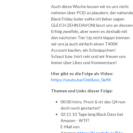
Auch diese Woche lassen wir es uns nicht
nehmen über POD zu plaudern, der nahend
Black Friday (oder sollte ich lieber sagen
GLEICH ZEHN DAVON) lässt uns an dessen
Erfolg zweifeln, aber wenn es deshalb mit
den nächsten Tier-Up nicht klappt können
wir uns ja auch einfach einen T400K
Account kaufen, ein Schnäppchen!
Schaut bzw. hört rein und wir freuen uns
immer über Likes und Kommentare!
Hier gibt es die Folge als Video:
https://youtu.be/Om0uso_0e94
Themen und Links dieser Folge:
00:00 Intro, Prost & ist das Q4 nun
doch noch gestartet?
02:11 10 Tage lang Black Days bei
Amazon - WTF?
E-Mail von
Amazon:
https://hi.switchy.io/B6o_